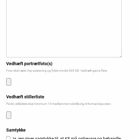
Vedhæft portrætfoto(s)
Foto skal være i høj opløsning og fylde mindst 500 KB. Vedhæft gerne flere.
Vedhæft stillerliste
På din stillerliste skal minimum 15 medlemmer indstille dig til formandsposten.
Samtykke
Ja, jeg giver samtykke til, at KF må opbevare og behandle