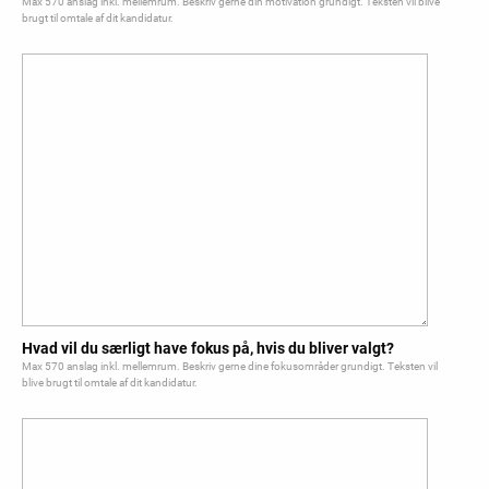
Max 570 anslag inkl. mellemrum. Beskriv gerne din motivation grundigt. Teksten vil blive
brugt til omtale af dit kandidatur.
Hvad vil du særligt have fokus på, hvis du bliver valgt?
Max 570 anslag inkl. mellemrum. Beskriv gerne dine fokusområder grundigt. Teksten vil
blive brugt til omtale af dit kandidatur.