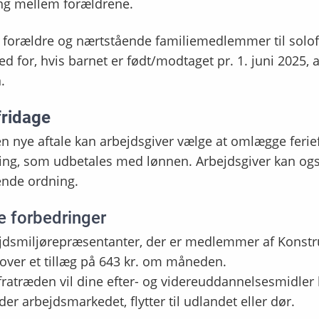
ing mellem forældrene.
e forældre og nærtstående familiemedlemmer til solo
d for, hvis barnet er født/modtaget pr. 1. juni 2025, a
n.
fridage
 nye aftale kan arbejdsgiver vælge at omlægge ferief
ing, som udbetales med lønnen. Arbejdsgiver kan ogs
nde ordning.
e forbedringer
jdsmiljørepræsentanter, der er medlemmer af Konstru
over et tillæg på 643 kr. om måneden.
fratræden vil dine efter- og videreuddannelsesmidler b
der arbejdsmarkedet, flytter til udlandet eller dør.