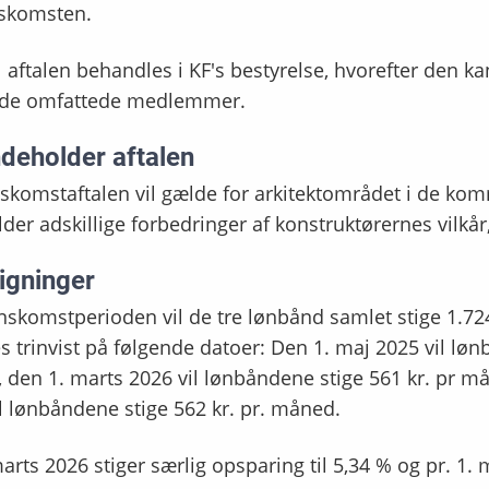
skomsten.
 aftalen behandles i KF's bestyrelse, hvorefter den k
 de omfattede medlemmer.
ndeholder aftalen
komstaftalen vil gælde for arkitektområdet i de kom
der adskillige forbedringer af konstruktørernes vilkå
igninger
nskomstperioden vil de tre lønbånd samlet stige 1.724
s trinvist på følgende datoer: Den 1. maj 2025 vil løn
den 1. marts 2026 vil lønbåndene stige 561 kr. pr m
l lønbåndene stige 562 kr. pr. måned.
marts 2026 stiger særlig opsparing til 5,34 % og pr. 1. 