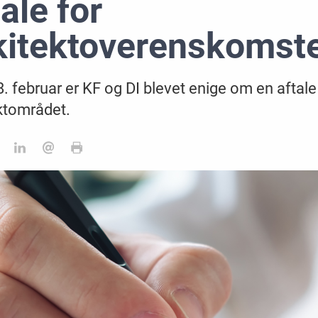
tale for
kitektoverenskomst
. februar er KF og DI blevet enige om en aftal
ktområdet.