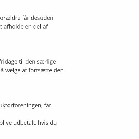
forældre får desuden
t afholde en del af
ridage til den særlige
å vælge at fortsætte den
ktørforeningen, får
live udbetalt, hvis du