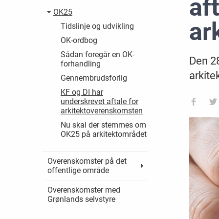
af
OK25
ar
Tidslinje og udvikling
OK-ordbog
Sådan foregår en OK-
Den 28
forhandling
arkite
Gennembrudsforlig
KF og DI har
underskrevet aftale for
arkitektoverenskomsten
Nu skal der stemmes om
OK25 på arkitektområdet
Overenskomster på det
offentlige område
Overenskomster med
Grønlands selvstyre