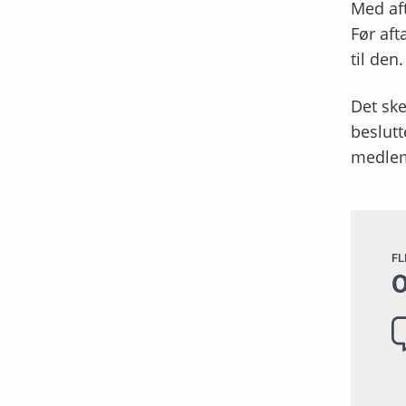
Med aft
Før aft
til den.
Det ske
beslutt
medle
FL
O