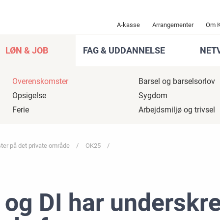
A-kasse
Arrangementer
Om 
LØN & JOB
FAG & UDDANNELSE
NET
Overenskomster
Barsel og barselsorlov
Opsigelse
Sygdom
Ferie
Arbejdsmiljø og trivsel
er på det private område
OK25
 og DI har underskr