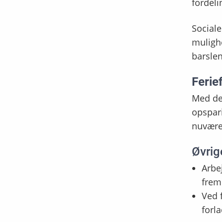
fordel
Social
mulighe
barsle
Ferie
Med den
opspar
nuvære
Øvrig
Arbe
frem
Ved 
forla