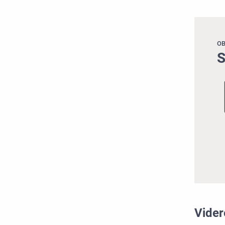
O
S
Vider