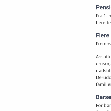
Pensi
Fra 1. 
herefte
Flere
Fremove
Ansatte
omsorg
nødstil
Derudov
famili
Barse
For bør