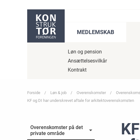
Gå til sidens indhold
MEDLEMSKAB
Løn og pension
Ansættelsesvilkår
Kontrakt
Forside
Løn & job
Overenskomster
Overenskomst
KF og DI har underskrevet aftale for arkitektoverenskomsten
KF
Overenskomster på det
private område