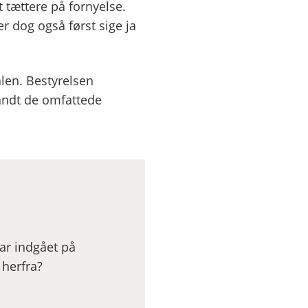
t tættere på fornyelse.
r dog også først sige ja
alen. Bestyrelsen
landt de omfattede
har indgået på
 herfra?