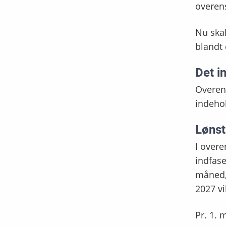
overen
Nu skal
blandt
Det i
Overens
indehol
Lønst
I overe
indfase
måned, 
2027 vi
Pr. 1. 