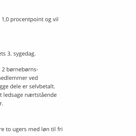
1,0 procentpoint og vil
ets 3. sygedag.
l 2 børnebørns-
emedlemmer ved
ge dele er selvbetalt.
 at ledsage nærtstående
r.
e to ugers med løn til fri