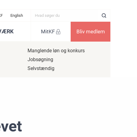
KF
English
VÆRK
MitKF
Bliv medlem
Manglende løn og konkurs
Jobsøgning
Selvstændig
evet