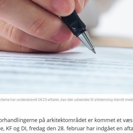
arterne har underskrevet OK25-aftalen, kan den udsendes til afstemning blandt me
rhandlingerne på arkitektområdet er kommet et væsent
e, KF og DI, fredag den 28. februar har indgået en aft