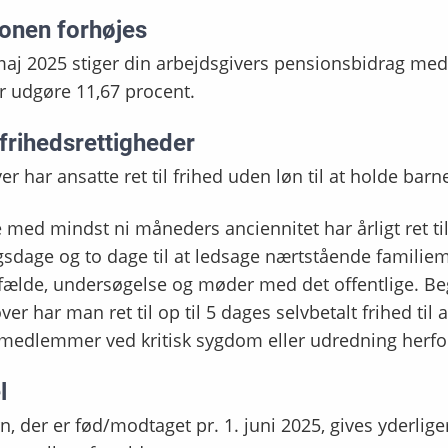
onen forhøjes
maj 2025 stiger din arbejdsgivers pensionsbidrag med 
r udgøre 11,67 procent.
 frihedsrettigheder
r har ansatte ret til frihed uden løn til at holde barn
 med mindst ni måneders anciennitet har årligt ret ti
sdage og to dage til at ledsage nærtstående famili
fælde, undersøgelse og møder med det offentlige. Beg
er har man ret til op til 5 dages selvbetalt frihed til
emedlemmer ved kritisk sygdom eller udredning herfo
l
n, der er fød/modtaget pr. 1. juni 2025, gives yderliger