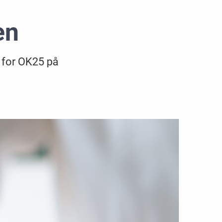
en
e for OK25 på