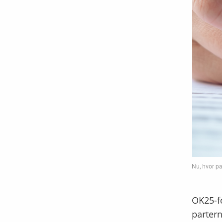
Nu, hvor p
OK25-fo
partern