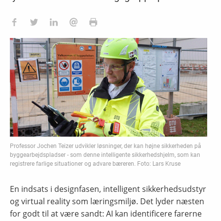
Professor Jochen Teizer udvikler løsninger, der kan højne sikkerheden på
byggearbejdspladser - som denne intelligente sikkerhedshjelm, som kan
registrere farlige situationer og advare bæreren. Foto: Lars Kruse
En indsats i designfasen, intelligent sikkerhedsudstyr
og virtual reality som læringsmiljø. Det lyder næsten
for godt til at være sandt: AI kan identificere farerne