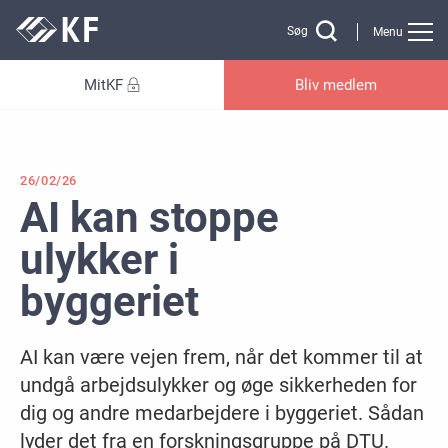
Gå til sidens indhold
Søg
Menu
MitKF
Bliv medlem
26/02/26
AI kan stoppe
ulykker i
byggeriet
AI kan være vejen frem, når det kommer til at
undgå arbejdsulykker og øge sikkerheden for
dig og andre medarbejdere i byggeriet. Sådan
lyder det fra en forskningsgruppe på DTU.