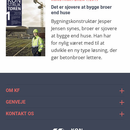
Det er sjovere at bygge broer
end huse
Bygningskonstruktør Jesper
Jensen synes, broer er sjovere
at bygge end huse. Han har
for nylig været med til at
udvikle en ny type løsning, der
gør betonbroer lettere.
OM KF
Konstruktørforeningen (KF) er
GENVEJE
bygningskonstruktørernes faglige organisation og
Meld dig ind
Danmarks største netværk for
KONTAKT OS
KF's nyheder
bygningskonstruktører. Konstruktørforeningen er
Tlf.: 33 36 41 50
også faglig organisation for andre
Se KF's medlemsfordele