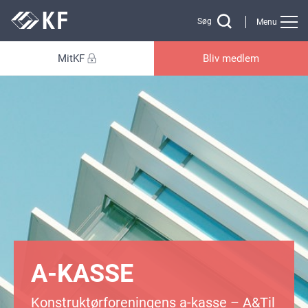
Gå til sidens indhold
Søg
Menu
MitKF
Bliv medlem
A-KASSE
Konstruktørforeningens a-kasse – A&Til