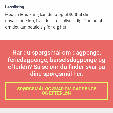
Lønsikring
Med en lønsikring kan du få op til 90 % af din
nuværende løn, hvis du skulle blive ledig. Find ud af
om det kan betale sig for dig her.
Har du spørgsmål om dagpenge,
feriedagpenge, barselsdagpenge og
efterløn? Så se om du finder svar på
dine spørgsmål her.
SPØRGSMÅL OG SVAR OM DAGPENGE
OG EFTERLØN