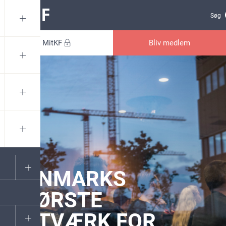
Gå til sidens indhold
Søg
MitKF
Bliv medlem
VI ER
DANMARKS
STØRSTE
NETVÆRK FOR