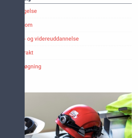
Opsigelse
Sygdom
Efter- og videreuddannelse
Kontrakt
Jobsøgning