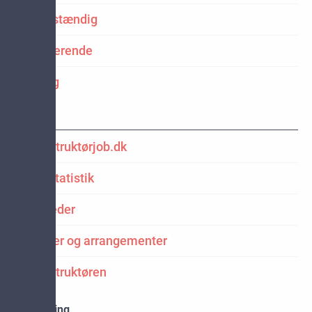
Selvstændig
Studerende
Ledig
Genveje
Konstruktørjob.dk
Lønstatistik
Nyheder
Kurser og arrangementer
Konstruktøren
Rådgivning