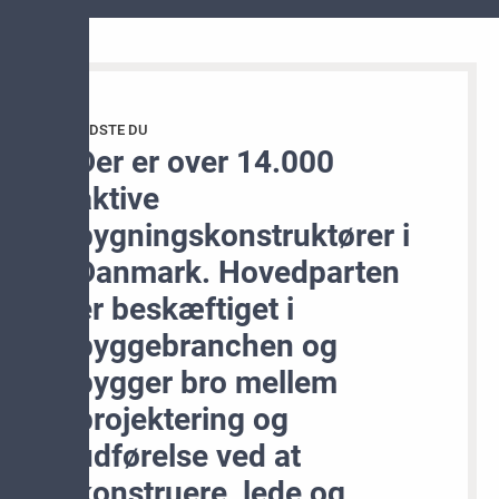
VIDSTE DU
Der er over 14.000
aktive
bygningskonstruktører i
Danmark. Hovedparten
er beskæftiget i
byggebranchen og
bygger bro mellem
projektering og
udførelse ved at
konstruere, lede og