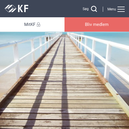
Gå til sidens indhold
Søg
Menu
MitKF
Bliv medlem