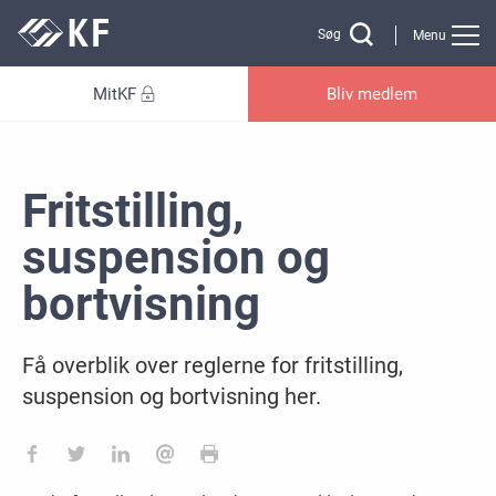
Gå til sidens indhold
Søg
Menu
MitKF
Bliv medlem
Fritstilling,
suspension og
bortvisning
Få overblik over reglerne for fritstilling,
suspension og bortvisning her.