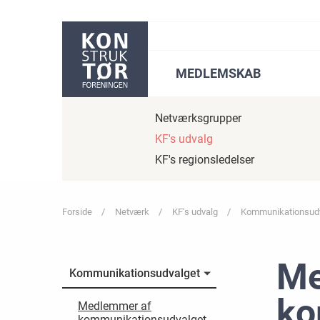
Gå til sidens indhold
MEDLEMSKAB
Netværksgrupper
KF's udvalg
KF's regionsledelser
Forside
Netværk
KF's udvalg
Kommunikationsud
Me
Kommunikationsudvalget
ko
Medlemmer af
kommunikationsudvalget