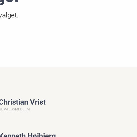
valget.
Christian Vrist
UDVALGSMEDLEM
Kenneth Højbjerg