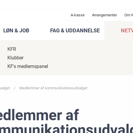
A-kasse
Arrangementer
Om 
LØN & JOB
FAG & UDDANNELSE
NET
KFR
Klubber
KF's medlemspanel
valget
Medlemmer af kommunikationsudvalget
dlemmer af
mmunikationsudval