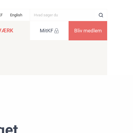
KF
English
VÆRK
MitKF
Bliv medlem
get