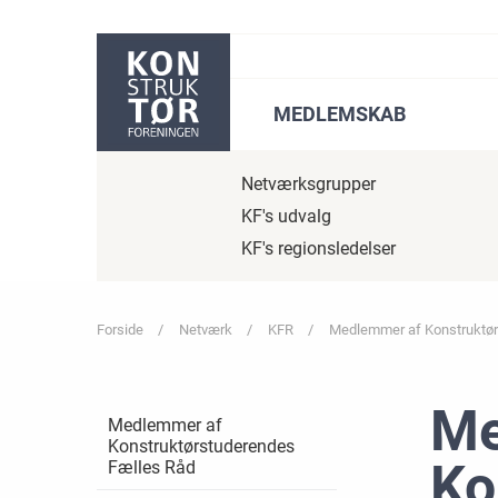
Gå til sidens indhold
MEDLEMSKAB
Netværksgrupper
KF's udvalg
KF's regionsledelser
Forside
Netværk
KFR
Medlemmer af Konstruktør
Me
Medlemmer af
Konstruktørstuderendes
Ko
Fælles Råd