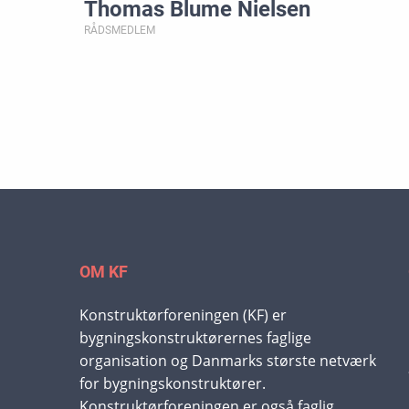
Thomas Blume Nielsen
RÅDSMEDLEM
OM KF
Konstruktørforeningen (KF) er
bygningskonstruktørernes faglige
organisation og Danmarks største netværk
for bygningskonstruktører.
Konstruktørforeningen er også faglig