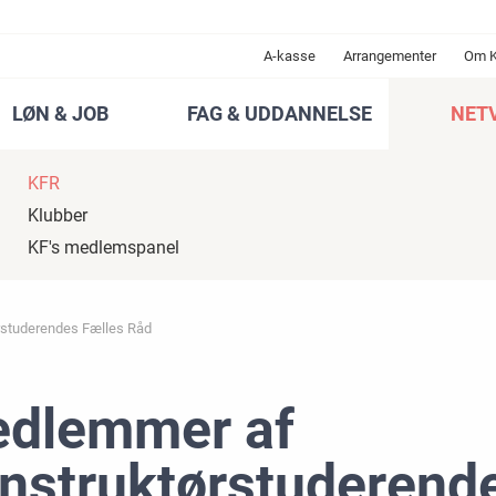
A-kasse
Arrangementer
Om 
LØN & JOB
FAG & UDDANNELSE
NET
KFR
Klubber
KF's medlemspanel
studerendes Fælles Råd
dlemmer af
nstruktørstuderend