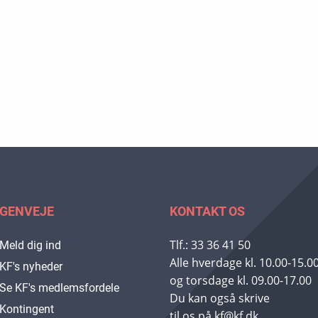
GENVEJE
KONTAKT OS
Tlf.: 33 36 41 50
Meld dig ind
Alle hverdage kl. 10.00-15.0
KF's nyheder
og torsdage kl. 09.00-17.00
Se KF's medlemsfordele
Du kan også skrive
Kontingent
til os på kf@kf.dk