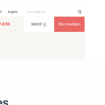
KF
English
VÆRK
MitKF
Bliv medlem
es