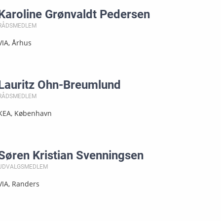
Karoline Grønvaldt Pedersen
RÅDSMEDLEM
VIA, Århus
Lauritz Ohn-Breumlund
RÅDSMEDLEM
KEA, København
Søren Kristian Svenningsen
UDVALGSMEDLEM
VIA, Randers