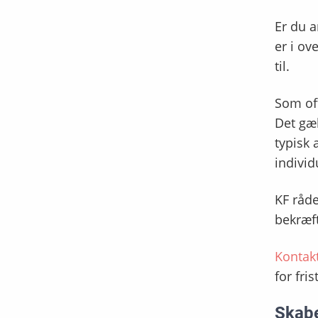
Er du a
er i ov
til.
Som off
Det gæ
typisk 
individ
KF råde
bekræft
Kontak
for fri
Skabe