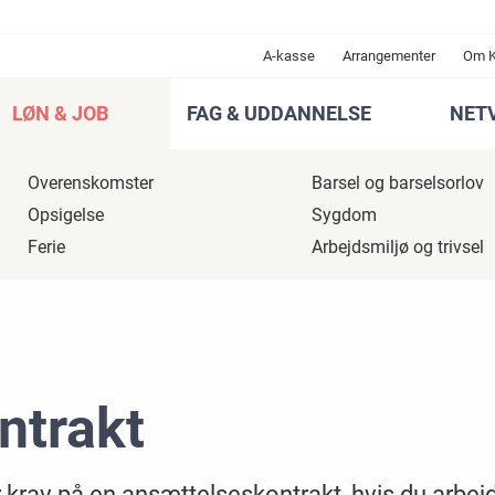
A-kasse
Arrangementer
Om 
LØN & JOB
FAG & UDDANNELSE
NET
Overenskomster
Barsel og barselsorlov
Opsigelse
Sygdom
Ferie
Arbejdsmiljø og trivsel
ntrakt
 krav på en ansættelseskontrakt, hvis du arbej