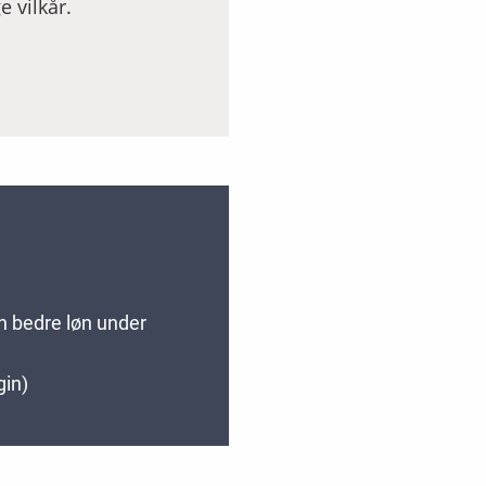
e vilkår.
en bedre løn under
gin)