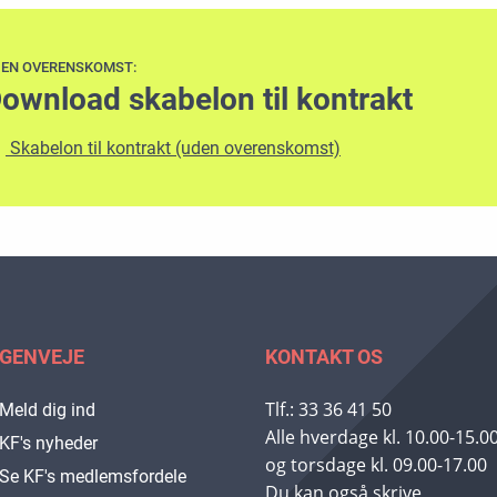
EN OVERENSKOMST:
ownload skabelon til kontrakt
Skabelon til kontrakt (uden overenskomst)
GENVEJE
KONTAKT OS
Tlf.: 33 36 41 50
Meld dig ind
Alle hverdage kl. 10.00-15.0
KF's nyheder
og torsdage kl. 09.00-17.00
Se KF's medlemsfordele
Du kan også skrive