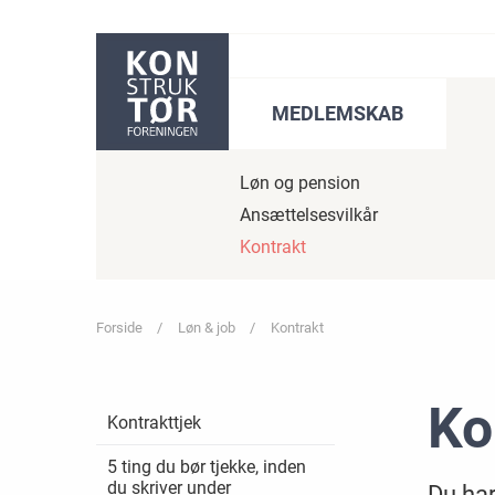
Gå til sidens indhold
MEDLEMSKAB
Løn og pension
Ansættelsesvilkår
Kontrakt
Forside
Løn & job
Kontrakt
Ko
Kontrakttjek
5 ting du bør tjekke, inden
du skriver under
Du har