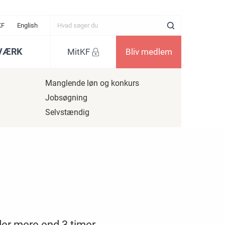
KF
English
VÆRK
MitKF
Bliv medlem
Manglende løn og konkurs
Jobsøgning
Selvstændig
der mere end 3 timer