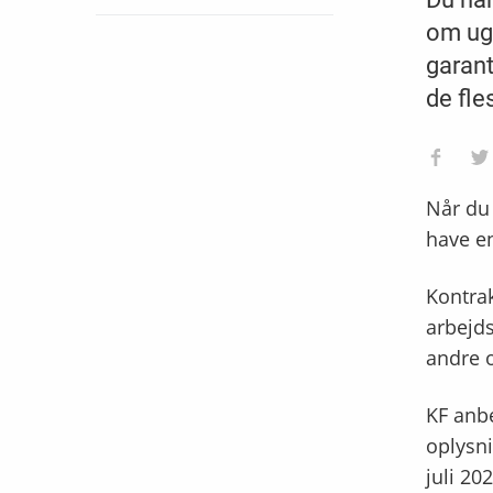
om uge
garant
de fle
Når du 
have e
Kontrak
arbejds
andre o
KF anbe
oplysni
juli 20