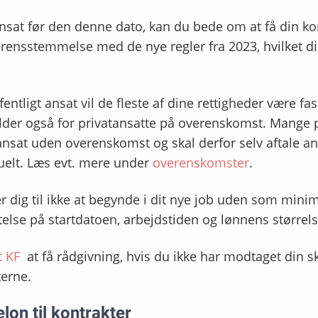
nsat før den denne dato, kan du bede om at få din ko
erensstemmelse med de nye regler fra 2023, hvilket di
entligt ansat vil de fleste af dine rettigheder være fa
lder også for privatansatte på overenskomst. Mange p
ansat uden overenskomst og skal derfor selv aftale a
uelt. Læs evt. mere under
overenskomster
.
r dig til ikke at begynde i dit nye job uden som minim
else på startdatoen, arbejdstiden og lønnens størrels
t KF
at få
rådgivning
, hvis du ikke har modtaget din sk
sterne.
lon til kontrakter