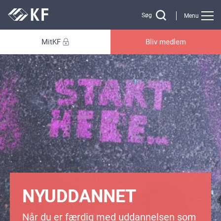
Gå til sidens indhold
Søg
Menu
MitKF
Bliv medlem
NYUDDANNET
Når du er færdig med uddannelsen som