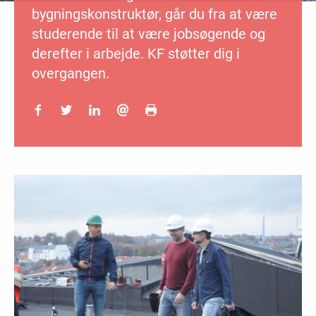
bygningskonstruktør, går du fra at være
studerende til at være jobsøgende og
derefter i arbejde. KF støtter dig i
overgangen.