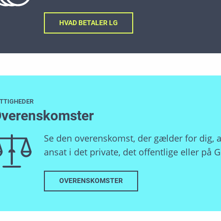
HVAD BETALER LG
TTIGHEDER
verenskomster
Se den overenskomst, der gælder for dig, a
ansat i det private, det offentlige eller på
OVERENSKOMSTER