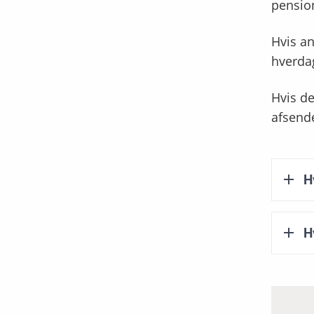
pensio
Hvis an
hverda
Hvis de
afsend
H
H