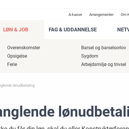
A-kasse
Arrangementer
Om 
LØN & JOB
FAG & UDDANNELSE
NET
Overenskomster
Barsel og barselsorlov
Opsigelse
Sygdom
Ferie
Arbejdsmiljø og trivsel
glende lønudbetaling
nglende lønudbetal
kke du får din løn, skal du eller Konstruktørfor