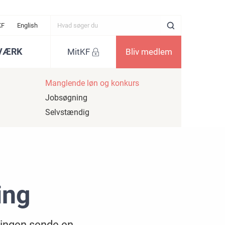
KF
English
VÆRK
MitKF
Bliv medlem
Manglende løn og konkurs
Jobsøgning
Selvstændig
ing
eningen sende en