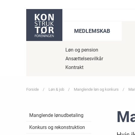
Gå til sidens indhold
MEDLEMSKAB
Løn og pension
Ansættelsesvilkår
Kontrakt
Forside
Løn & job
Manglende løn og konkurs
Man
Ma
Manglende lønudbetaling
Konkurs og rekonstruktion
Hvis i