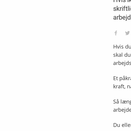
skrift
arbejd
Hvis du
skal du
arbejds
Et påkr
kraft, 
Så læng
arbejde
Du elle