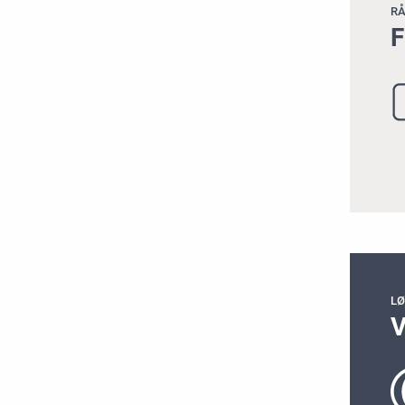
RÅ
F
L
V