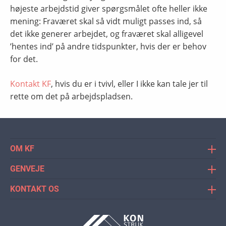
højeste arbejdstid giver spørgsmålet ofte heller ikke
mening: Fraværet skal så vidt muligt passes ind, så
det ikke generer arbejdet, og fraværet skal alligevel
’hentes ind’ på andre tidspunkter, hvis der er behov
for det.
Kontakt KF
, hvis du er i tvivl, eller I ikke kan tale jer til
rette om det på arbejdspladsen.
OM KF
Konstruktørforeningen (KF) er
GENVEJE
bygningskonstruktørernes faglige organisation og
Meld dig ind
Danmarks største netværk for
KONTAKT OS
KF's nyheder
bygningskonstruktører. Konstruktørforeningen er
Tlf.: 33 36 41 50
også faglig organisation for andre
Se KF's medlemsfordele
Alle hverdage kl. 10.00-15.00