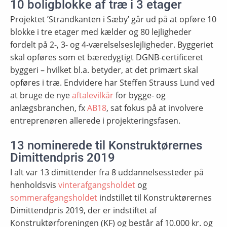
10 boligblokke af træ i 3 etager
Projektet ’Strandkanten i Sæby’ går ud på at opføre 10
blokke i tre etager med kælder og 80 lejligheder
fordelt på 2-, 3- og 4-værelselseslejligheder. Byggeriet
skal opføres som et bæredygtigt DGNB-certificeret
byggeri – hvilket bl.a. betyder, at det primært skal
opføres i træ. Endvidere har Steffen Strauss Lund ved
at bruge de nye
aftalevilkår
for bygge- og
anlægsbranchen, fx
AB18
, sat fokus på at involvere
entreprenøren allerede i projekteringsfasen.
13 nominerede til Konstruktørernes
Dimittendpris 2019
I alt var 13 dimittender fra 8 uddannelsessteder på
henholdsvis
vinterafgangsholdet
og
sommerafgangsholdet
indstillet til Konstruktørernes
Dimittendpris 2019, der er indstiftet af
Konstruktørforeningen (KF) og består af 10.000 kr. og