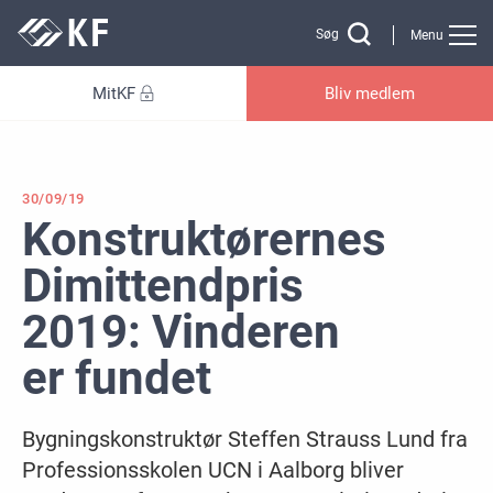
Gå til sidens indhold
Søg
Menu
MitKF
Bliv medlem
30/09/19
Konstruktørernes
Dimittendpris
2019: Vinderen
er fundet
Bygningskonstruktør Steffen Strauss Lund fra
Professionsskolen UCN i Aalborg bliver