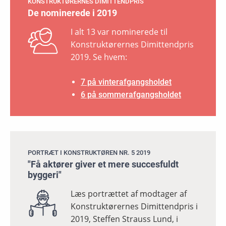
KONSTRUKTØRERNES DIMITTENDPRIS
De nominerede i 2019
I alt 13 var nominerede til
Konstruktørernes Dimittendpris
2019. Se hvem:
7 på vinterafgangsholdet
6 på sommerafgangsholdet
PORTRÆT I KONSTRUKTØREN NR. 5 2019
"Få aktører giver et mere succesfuldt
byggeri"
Læs portrættet af modtager af
Konstruktørernes Dimittendpris i
2019, Steffen Strauss Lund, i