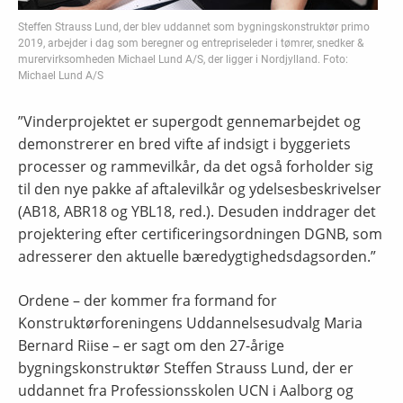
Steffen Strauss Lund, der blev uddannet som bygningskonstruktør primo
2019, arbejder i dag som beregner og entrepriseleder i tømrer, snedker &
murervirksomheden Michael Lund A/S, der ligger i Nordjylland. Foto:
Michael Lund A/S
”Vinderprojektet er supergodt gennemarbejdet og
demonstrerer en bred vifte af indsigt i byggeriets
processer og rammevilkår, da det også forholder sig
til den nye pakke af aftalevilkår og ydelsesbeskrivelser
(AB18, ABR18 og YBL18, red.). Desuden inddrager det
projektering efter certificeringsordningen DGNB, som
adresserer den aktuelle bæredygtighedsdagsorden.”
Ordene – der kommer fra formand for
Konstruktørforeningens Uddannelsesudvalg Maria
Bernard Riise – er sagt om den 27-årige
bygningskonstruktør Steffen Strauss Lund, der er
uddannet fra Professionsskolen UCN i Aalborg og