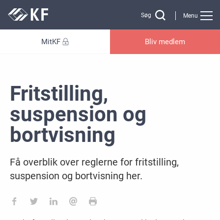
Gå til sidens indhold
Søg
Menu
MitKF
Bliv medlem
Fritstilling,
suspension og
bortvisning
Få overblik over reglerne for fritstilling,
suspension og bortvisning her.