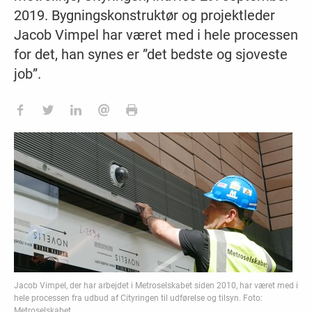
2019. Bygningskonstruktør og projektleder
Jacob Vimpel har været med i hele processen
for det, han synes er ”det bedste og sjoveste
job”.
Jacob Vimpel, der har arbejdet i Metroselskabet siden 2010, har været med i
hele processen fra udbud af Cityringen til udførelse og tilsyn. Foto:
Metroselskabet