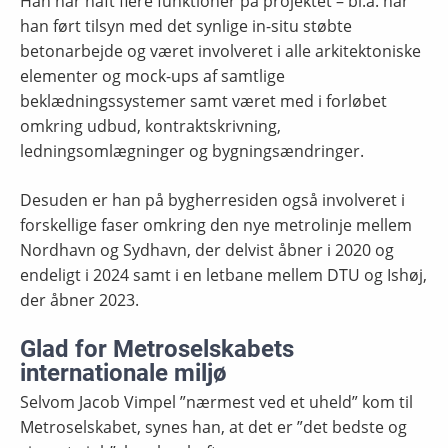
Han har haft flere funktioner på projektet – bl.a. har
han ført tilsyn med det synlige in-situ støbte
betonarbejde og været involveret i alle arkitektoniske
elementer og mock-ups af samtlige
beklædningssystemer samt været med i forløbet
omkring udbud, kontraktskrivning,
ledningsomlægninger og bygningsændringer.
Desuden er han på bygherresiden også involveret i
forskellige faser omkring den nye metrolinje mellem
Nordhavn og Sydhavn, der delvist åbner i 2020 og
endeligt i 2024 samt i en letbane mellem DTU og Ishøj,
der åbner 2023.
Glad for Metroselskabets
internationale miljø
Selvom Jacob Vimpel ”nærmest ved et uheld” kom til
Metroselskabet, synes han, at det er ”det bedste og