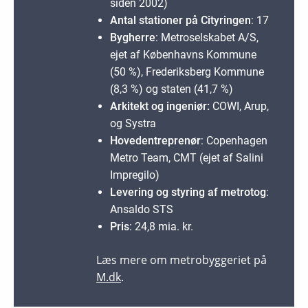
siden 2002)
Antal stationer på Cityringen
: 17
Bygherre
: Metroselskabet A/S,
ejet af Københavns Kommune
(50 %), Frederiksberg Kommune
(8,3 %) og staten (41,7 %)
Arkitekt og ingeniør:
COWI, Arup,
og Systra
Hovedentreprenør
: Copenhagen
Metro Team, CMT (ejet af Salini
Impregilo)
Levering og styring af metrotog
:
Ansaldo STS
Pris
: 24,8 mia. kr.
Læs mere om metrobyggeriet på
M.dk
.