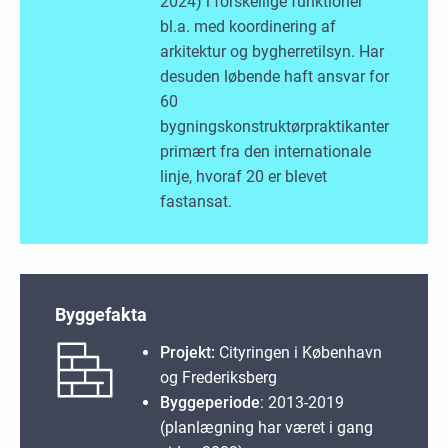
2024) i forskellige funktioner
bl.a. med koordinering af
arkitektur og bygherretilsyn. Har
desuden løbende haft ansvar for
60
bygningskonstruktørpraktikanter
primært fra den internationale
linje, hvoraf 20 er blevet
fastansat.
Byggefakta
Projekt:
Cityringen i København
og Frederiksberg
Byggeperiode
: 2013-2019
(planlægning har været i gang