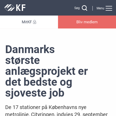
Gå til sidens indhold
Søg
Menu
MitKF
Bliv medlem
Danmarks
største
anlægsprojekt er
det bedste og
sjoveste job
De 17 stationer på Københavns nye
metrolinje, Cityringen, indvies 29. september