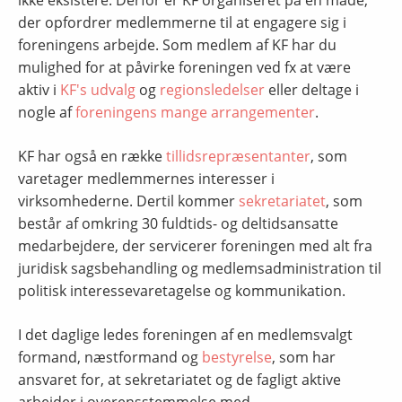
ikke eksistere. Derfor er KF organiseret på en måde,
der opfordrer medlemmerne til at engagere sig i
foreningens arbejde. Som medlem af KF har du
mulighed for at påvirke foreningen ved fx at være
aktiv i
KF's udvalg
og
regionsledelser
eller deltage i
nogle af
foreningens mange arrangementer
.
KF har også en række
tillidsrepræsentanter
, som
varetager medlemmernes interesser i
virksomhederne. Dertil kommer
sekretariatet
, som
består af omkring 30 fuldtids- og deltidsansatte
medarbejdere, der servicerer foreningen med alt fra
juridisk sagsbehandling og medlemsadministration til
politisk interessevaretagelse og kommunikation.
I det daglige ledes foreningen af en medlemsvalgt
formand, næstformand og
bestyrelse
, som har
ansvaret for, at sekretariatet og de fagligt aktive