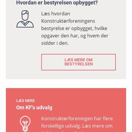
Hvordan er bestyrelsen opbygget?
Læs hvordan
Konstruktørforeningens
bestyrelse er opbygget, hvilke
opgaver den har, og hvem der
sidder i den.
LÆS MERE OM
BESTYRELSEN
LÆS MERE
Om KF's udvalg
Konstruktørforeningen har flere
forskellige udvalg. Læs mere om