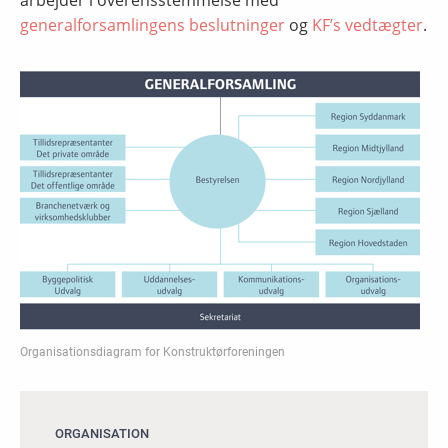
arbejder i overensstemmelse med
generalforsamlingens beslutninger
og
KF’s vedtægter
.
Organisationsdiagram for Konstruktørforeningen
ORGANISATION