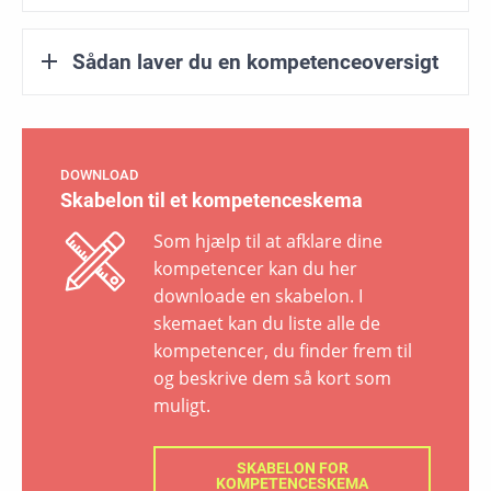
Sådan laver du en kompetenceoversigt
DOWNLOAD
Skabelon til et kompetenceskema
Som hjælp til at afklare dine
kompetencer kan du her
downloade en skabelon. I
skemaet kan du liste alle de
kompetencer, du finder frem til
og beskrive dem så kort som
muligt.
SKABELON FOR
KOMPETENCESKEMA