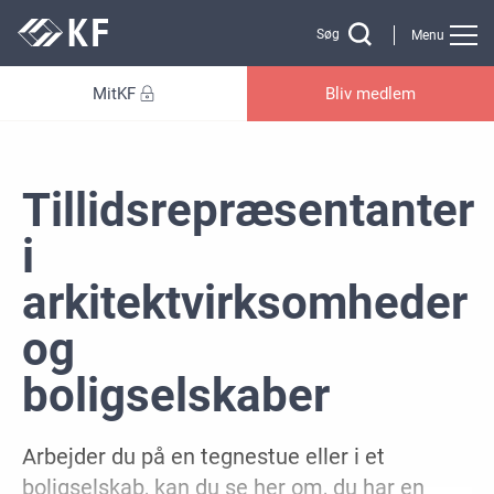
Gå til sidens indhold
Søg
Menu
MitKF
Bliv medlem
Tillidsrepræsentanter
i
arkitektvirksomheder
og
boligselskaber
Arbejder du på en tegnestue eller i et
boligselskab, kan du se her om, du har en