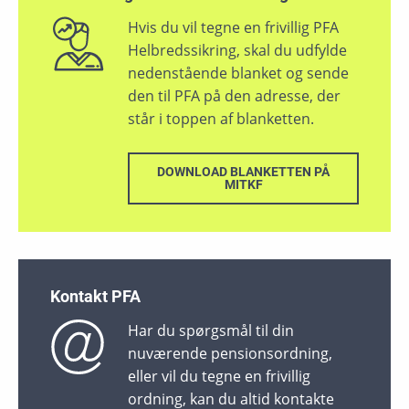
Hvis du vil tegne en frivillig PFA
Helbredssikring, skal du udfylde
nedenstående blanket og sende
den til PFA på den adresse, der
står i toppen af blanketten.
DOWNLOAD BLANKETTEN PÅ
MITKF
Kontakt PFA
Har du spørgsmål til din
nuværende pensionsordning,
eller vil du tegne en frivillig
ordning, kan du altid kontakte