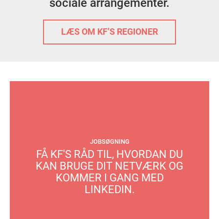
sociale arrangementer.
LÆS OM KF’S REGIONER
JOBSØGNING
FÅ KF'S RÅD TIL, HVORDAN DU
KAN BRUGE DIT NETVÆRK OG
KOMMER I GANG MED
LINKEDIN.