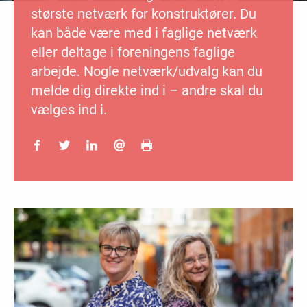
største netværk for konstruktører. Du
kan både være med i faglige netværk
eller deltage i foreningens faglige
arbejde. Nogle netværk/udvalg kan du
melde dig direkte ind i – andre skal du
vælges ind i.