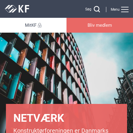
Gå til sidens indhold
Søg
Menu
MitKF
Bliv medlem
NETVÆRK
Konstruktørforeningen er Danmarks