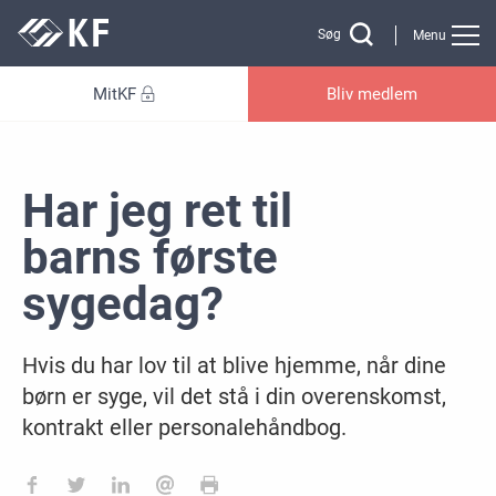
Gå til sidens indhold
Søg
Menu
MitKF
Bliv medlem
Har jeg ret til
barns første
sygedag?
Hvis du har lov til at blive hjemme, når dine
børn er syge, vil det stå i din overenskomst,
kontrakt eller personalehåndbog.