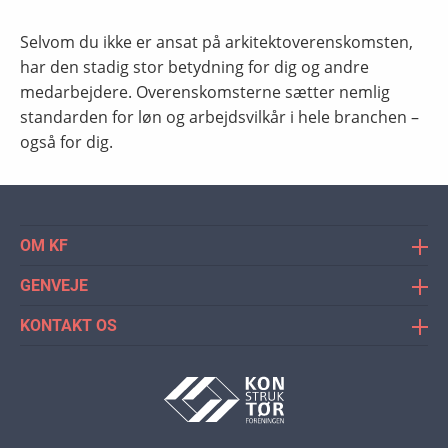
Selvom du ikke er ansat på arkitektoverenskomsten,
har den stadig stor betydning for dig og andre
medarbejdere. Overenskomsterne sætter nemlig
standarden for løn og arbejdsvilkår i hele branchen –
også for dig.
OM KF
Konstruktørforeningen (KF) er
GENVEJE
bygningskonstruktørernes faglige organisation og
Meld dig ind
Danmarks største netværk for
KONTAKT OS
KF's nyheder
bygningskonstruktører. Konstruktørforeningen er
Tlf.: 33 36 41 50
også faglig organisation for andre
Se KF's medlemsfordele
Alle hverdage kl. 10.00-15.00
bygningsprofessionelle, der har en uddannelse, der
og torsdage kl. 09.00-17.00
Kontingent
matcher bygningskonstruktørernes.
Du kan også skrive
Studerende