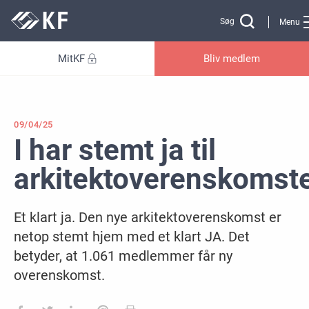
Gå til sidens indhold
Søg
Menu
MitKF
Bliv medlem
09/04/25
I har stemt ja til
arkitektoverenskomst
Et klart ja. Den nye arkitektoverenskomst er
netop stemt hjem med et klart JA. Det
betyder, at 1.061 medlemmer får ny
overenskomst.